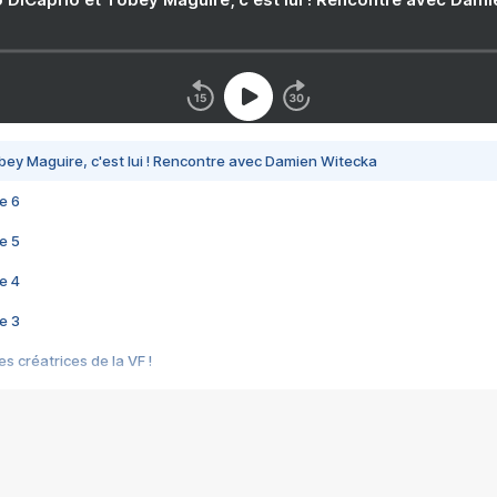
bey Maguire, c'est lui ! Rencontre avec Damien Witecka
e 6
e 5
e 4
e 3
s créatrices de la VF !
e 2
e 1
e Mektoub My Love arrive enfin ! Rencontre avec Shaïn Boumedine et Sal