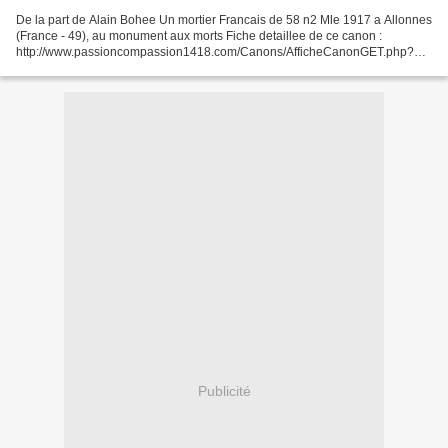
De la part de Alain Bohee Un mortier Francais de 58 n2 Mle 1917 a Allonnes
(France - 49), au monument aux morts Fiche detaillee de ce canon :
http://www.passioncompassion1418.com/Canons/AfficheCanonGET.php?
IdCanonAffiche=351
Publicité