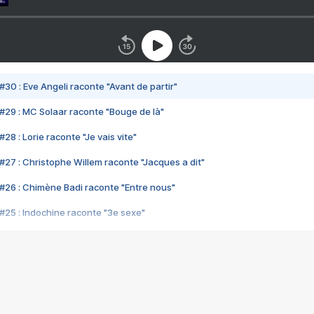
#30 : Eve Angeli raconte "Avant de partir"
#29 : MC Solaar raconte "Bouge de là"
28 : Lorie raconte "Je vais vite"
#27 : Christophe Willem raconte "Jacques a dit"
#26 : Chimène Badi raconte "Entre nous"
#25 : Indochine raconte "3e sexe"
#24 : Zaho raconte "C'est chelou"
#23 : Patrick Bruel raconte "Au café des délices"
#22 : Kyo raconte "Le chemin"
#21 : Nolwenn Leroy raconte "Cassé"