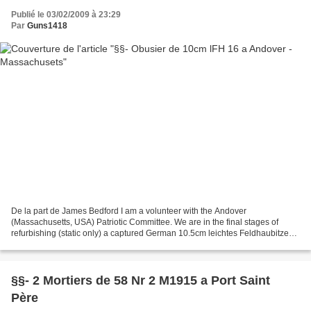
Publié le 03/02/2009 à 23:29
Par
Guns1418
De la part de James Bedford I am a volunteer with the Andover
(Massachusetts, USA) Patriotic Committee. We are in the final stages of
refurbishing (static only) a captured German 10.5cm leichtes Feldhaubitze
16. It was taken by the 37th Division (Ohio...
§§- 2 Mortiers de 58 Nr 2 M1915 a Port Saint
Père