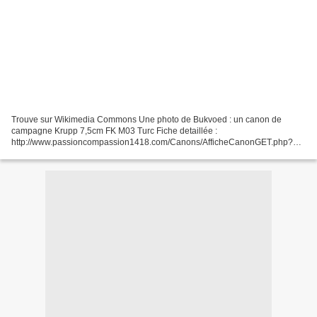
Trouve sur Wikimedia Commons Une photo de Bukvoed : un canon de
campagne Krupp 7,5cm FK M03 Turc Fiche detaillée :
http://www.passioncompassion1418.com/Canons/AfficheCanonGET.php?
IdCanonAffiche=14