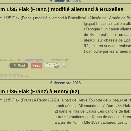
6 décembre 2013
cm L/35 Flak (Franz.) modifié allemand à Bruxelles
Au Musée de l'Armée de Br
lgique) Inhabituel calibre a
r l'époque : un canon alle
de 75mm est en fait un can
uteaux, sur chassis de 120
97 , mis en service, réalé
t camouflé par les armées d
ns1418 à 23:46 -
Commentaires [
…
]
- Permalien [
#
]
0 vote
6 décembre 2013
cm L/35 Flak (Franz) à Renty (62)
De la part de Hervé Toulotte deux beaux et 
s anti-aériens Allemands de 7,7cm L/35 Flak
2) dans le Pas de Calais Ces canons de flak 
s transformations par Krupp de canons de 
ançais de 75mm Mle 1897 capturés. Les...
ns1418 à 22:24 -
Commentaires [
…
]
- Permalien [
#
]