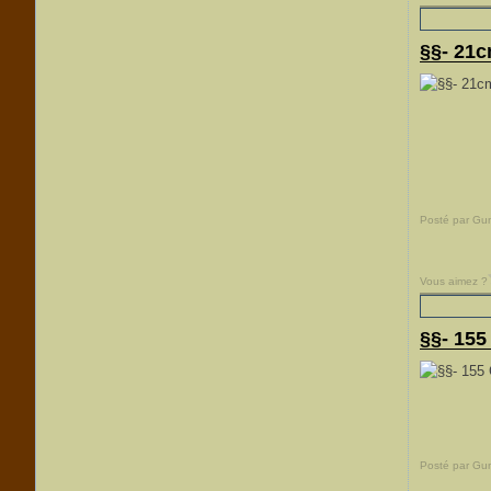
§§- 21c
Posté par Gu
Vous aimez ?
§§- 155
Posté par Gu