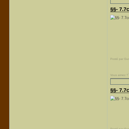
§§- 7.7
Posté par Gu
Vous aimez ?
§§- 7.7
Posté par Gu