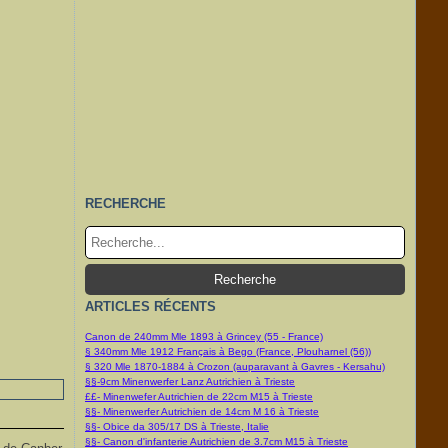
RECHERCHE
ARTICLES RÉCENTS
Canon de 240mm Mle 1893 à Grincey (55 - France)
§ 340mm Mle 1912 Français à Bego (France, Plouharnel (56))
§ 320 Mle 1870-1884 à Crozon (auparavant à Gavres - Kersahu)
§§-9cm Minenwerfer Lanz Autrichien à Trieste
££- Minenwefer Autrichien de 22cm M15 à Trieste
§§- Minenwerfer Autrichien de 14cm M 16 à Trieste
§§- Obice da 305/17 DS à Trieste, Italie
§§- Canon d'infanterie Autrichien de 3.7cm M15 à Trieste