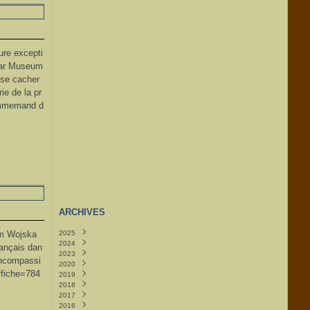
ture excepti
 War Museum
 se cacher
rie de la pr
almmemand d
ARCHIVES
um Wojska
2025
2024
Août
(3)
ançais dan
2023
Mai
(6)
ioncompassi
2020
Avril
Décembre
(12)
(12)
fiche=784
2019
Février
Novembre
Octobre
(3)
(1)
(32)
2018
Janvier
Octobre
Août
Décembre
(5)
(5)
(11)
(13)
2017
Janvier
Novembre
(1)
(11)
2016
Octobre
Décembre
(4)
(25)