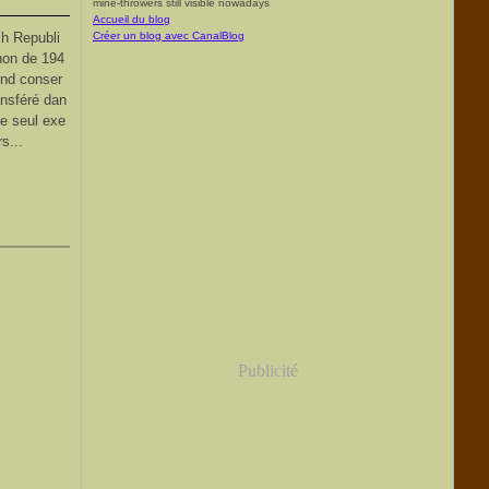
mine-throwers still visible nowadays
Accueil du blog
ch Republi
Créer un blog avec CanalBlog
anon de 194
ond conser
ansféré dan
le seul exe
s...
Publicité