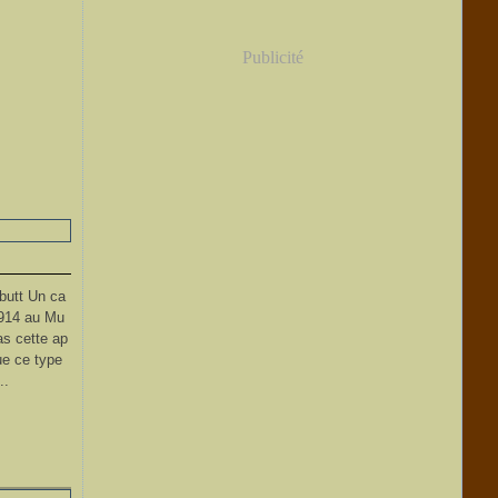
Publicité
butt Un ca
914 au Mu
as cette ap
que ce type
..