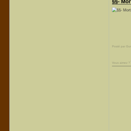
§§- Mor
Posté par Gu
Vous aimez ?