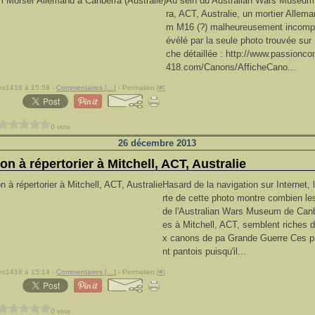
Au sein du Australian Wars Museum
ra, ACT, Australie, un mortier Allem
m M16 (?) malheureusement incomp
évélé par la seule photo trouvée sur 
che détaillée : http://www.passionc
418.com/Canons/AfficheCano...
ns1418 à 15:58 -
Commentaires [
…
]
- Permalien [
#
]
0 vote
26 décembre 2013
ion à répertorier à Mitchell, ACT, Australie
Hasard de la navigation sur Internet,
rte de cette photo montre combien le
de l'Australian Wars Museum de Canb
es à Mitchell, ACT, semblent riches
x canons de pa Grande Guerre Ces p
nt pantois puisqu'il...
ns1418 à 15:14 -
Commentaires [
…
]
- Permalien [
#
]
0 vote