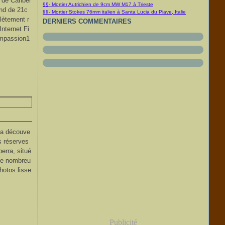
 de Canber
§§- Mortier Autrichien de 9cm MW M17 à Trieste
and de 21c
§§- Mortier Stokes 76mm italien à Santa Lucia du Piave, Italie
lètement r
DERNIERS COMMENTAIRES
Internet Fi
ompassion1
 la découve
s réserves
erra, situé
 de nombreu
hotos lisse
Publicité