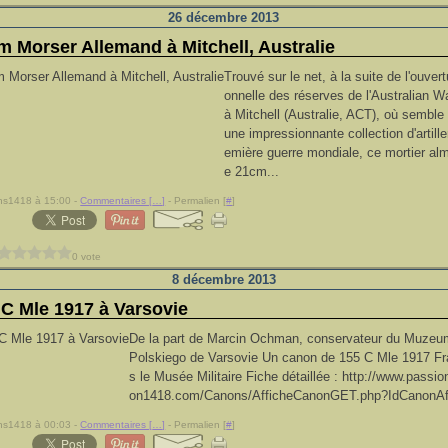
26 décembre 2013
m Morser Allemand à Mitchell, Australie
Trouvé sur le net, à la suite de l'ouver
onnelle des réserves de l'Australian
à Mitchell (Australie, ACT), où semble
une impressionnante collection d'artille
emière guerre mondiale, ce mortier 
e 21cm...
ns1418 à 15:00 -
Commentaires [
…
]
- Permalien [
#
]
0 vote
8 décembre 2013
 C Mle 1917 à Varsovie
De la part de Marcin Ochman, conservateur du Muze
Polskiego de Varsovie Un canon de 155 C Mle 1917 Fr
s le Musée Militaire Fiche détaillée : http://www.pass
on1418.com/Canons/AfficheCanonGET.php?IdCanonAf
ns1418 à 00:03 -
Commentaires [
…
]
- Permalien [
#
]