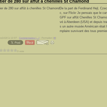
tier de 280 sur affût à chenilles St Chamond
De la part de Ferdinand Hejl, Cze
c, sur Flickr Je pensais que le c
GPF sur affût Chenilles St Cham
vé à Aberdeen (USA) et depuis tr
s un autre musée Américain était 
mplaire survivant des tous premier
ns1418 à 12:07 -
Commentaires [
…
]
- Permalien [
#
]
0 vote