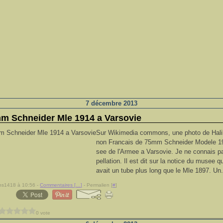
7 décembre 2013
m Schneider Mle 1914 a Varsovie
Sur Wikimedia commons, une photo de Hali
non Francais de 75mm Schneider Modele 1
see de l'Armee a Varsovie. Je ne connais p
pellation. Il est dit sur la notice du musee 
avait un tube plus long que le Mle 1897. Un.
ns1418 à 10:56 -
Commentaires [
…
]
- Permalien [
#
]
0 vote