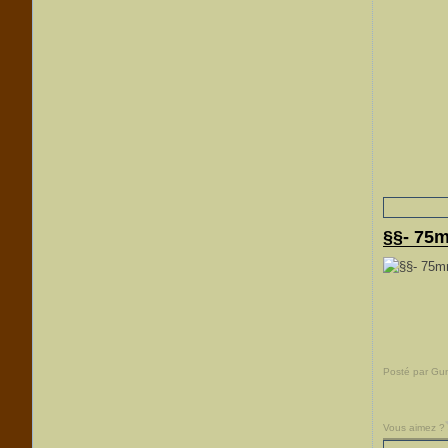
§§- 75m
Posté par Gu
Vous aimez ?