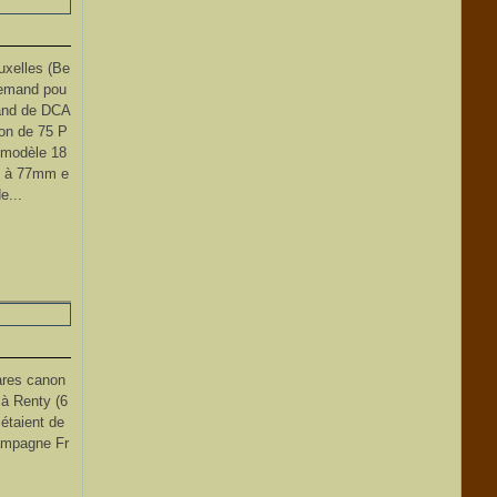
uxelles (Be
llemand pou
mand de DCA
on de 75 P
 modèle 18
sé à 77mm e
e...
rares canon
 à Renty (6
étaient de
campagne Fr