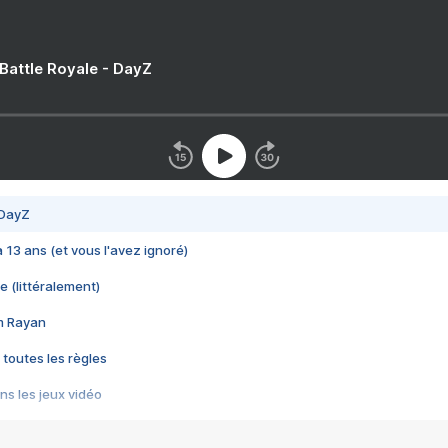
 Battle Royale - DayZ
 DayZ
 a 13 ans (et vous l'avez ignoré)
e (littéralement)
im Rayan
 toutes les règles
s les jeux vidéo
us choquant de Rockstar ? - Le scandale BULLY