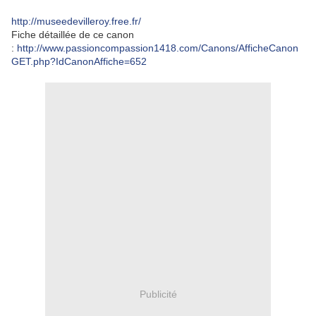
http://museedevilleroy.free.fr/
Fiche détaillée de ce canon
:
http://www.passioncompassion1418.com/Canons/AfficheCanon
GET.php?IdCanonAffiche=652
Publicité