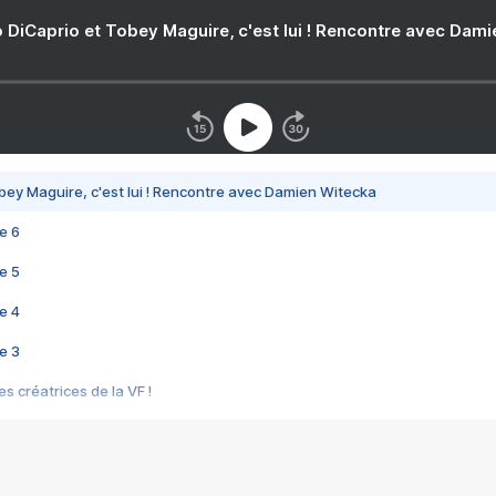
 DiCaprio et Tobey Maguire, c'est lui ! Rencontre avec Dam
bey Maguire, c'est lui ! Rencontre avec Damien Witecka
e 6
e 5
e 4
e 3
s créatrices de la VF !
e 2
e 1