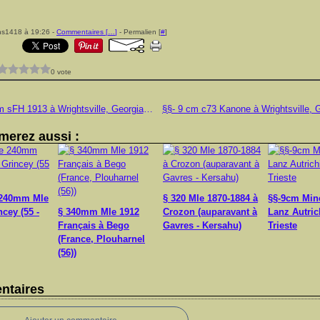
ns1418 à 19:26 -
Commentaires [
…
]
- Permalien [
#
]
0 vote
§§- 15 cm sFH 1913 à Wrightsville, Georgia, USA
merez aussi :
 240mm Mle
§ 320 Mle 1870-1884 à
§§-9cm Min
ncey (55 -
§ 340mm Mle 1912
Crozon (auparavant à
Lanz Autric
Français à Bego
Gavres - Kersahu)
Trieste
(France, Plouharnel
(56))
taires