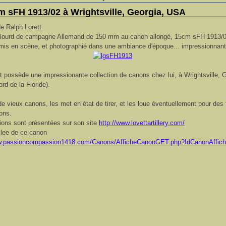
m sFH 1913/02 à Wrightsville, Georgia, USA
de Ralph Lorett
 lourd de campagne Allemand de 150 mm au canon allongé, 15cm sFH 1913/0
mis en scène, et photographié dans une ambiance d'époque... impressionnant
t possède une impressionante collection de canons chez lui, à
Wrightsville, 
rd de la Floride).
 de vieux canons, les met en état de tirer, et les loue éventuellement pour des 
ions.
ions sont présentées sur son site
http://www.lovettartillery.com/
llee de ce canon
ww.passioncompassion1418.com/Canons/AfficheCanonGET.php?IdCanonAffic