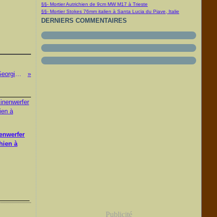
§§- Mortier Autrichien de 9cm MW M17 à Trieste
§§- Mortier Stokes 76mm italien à Santa Lucia du Piave, Italie
DERNIERS COMMENTAIRES
§§- 9 cm c73 Kanone à Wrightsville, Georgia, USA
enwerfer
hien à
Publicité