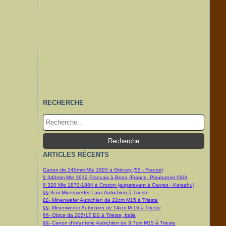
RECHERCHE
ARTICLES RÉCENTS
Canon de 240mm Mle 1893 à Grincey (55 - France)
§ 340mm Mle 1912 Français à Bego (France, Plouharnel (56))
§ 320 Mle 1870-1884 à Crozon (auparavant à Gavres - Kersahu)
§§-9cm Minenwerfer Lanz Autrichien à Trieste
££- Minenwefer Autrichien de 22cm M15 à Trieste
§§- Minenwerfer Autrichien de 14cm M 16 à Trieste
§§- Obice da 305/17 DS à Trieste, Italie
§§- Canon d'infanterie Autrichien de 3.7cm M15 à Trieste