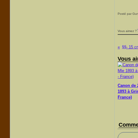
Posté par Gu
Vous aimez ?
Vous ai
Canon de
1893 à Gri
France)
Commen