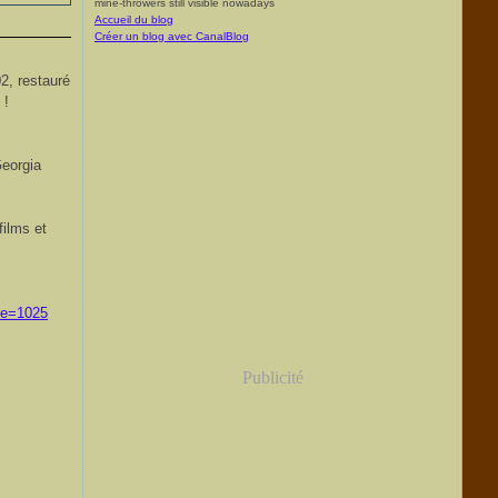
mine-throwers still visible nowadays
Accueil du blog
Créer un blog avec CanalBlog
2, restauré
 !
Georgia
films et
he=1025
Publicité