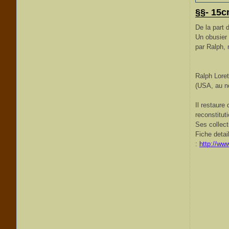
§§- 15c
De la part 
Un obusier
par Ralph, 
Ralph Loret
(USA, au no
Il restaure
reconstitut
Ses collect
Fiche detai
:
http://w