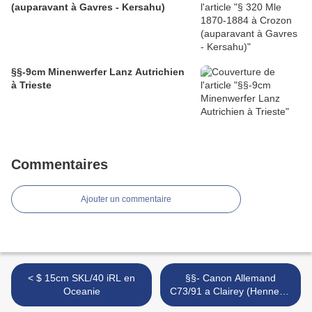
(auparavant à Gavres - Kersahu)
§§-9cm Minenwerfer Lanz Autrichien
à Trieste
Commentaires
Ajouter un commentaire
< $ 15cm SKL/40 iRL en
§§- Canon Allemand
Oceanie
C73/91 a Clairey (Hennezel
88) dans les Vosges >