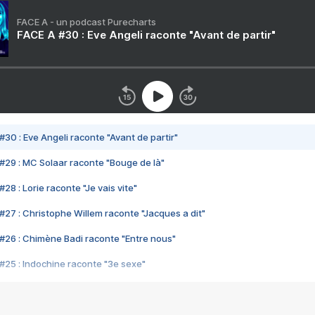
FACE A - un podcast Purecharts
FACE A #30 : Eve Angeli raconte "Avant de partir"
#30 : Eve Angeli raconte "Avant de partir"
#29 : MC Solaar raconte "Bouge de là"
28 : Lorie raconte "Je vais vite"
#27 : Christophe Willem raconte "Jacques a dit"
#26 : Chimène Badi raconte "Entre nous"
#25 : Indochine raconte "3e sexe"
#24 : Zaho raconte "C'est chelou"
#23 : Patrick Bruel raconte "Au café des délices"