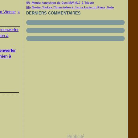
§§- Mortier Autrichien de 9cm MW M17 à Trieste
§§- Mortier Stokes 76mm italien à Santa Lucia du Piave, Italie
à Vienne
DERNIERS COMMENTAIRES
enwerfer
hien à
Publicité