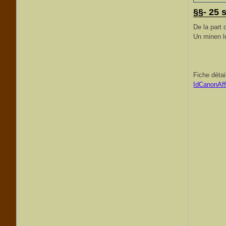
§§- 25 
De la part 
Un minen l
Fiche détai
IdCanonAf