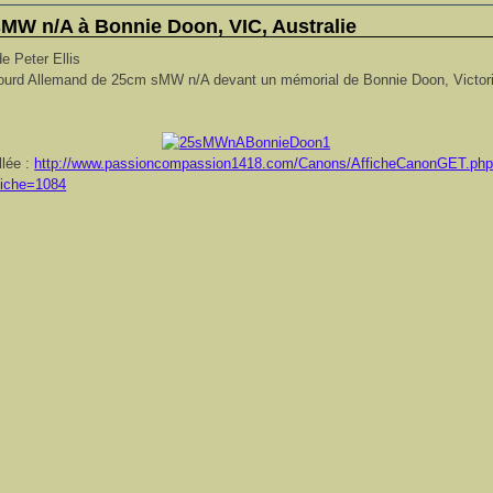
sMW n/A à Bonnie Doon, VIC, Australie
de Peter Ellis
ourd Allemand de 25cm sMW n/A devant un mémorial de Bonnie Doon, Victori
llée :
http://www.passioncompassion1418.com/Canons/AfficheCanonGET.ph
fiche=1084