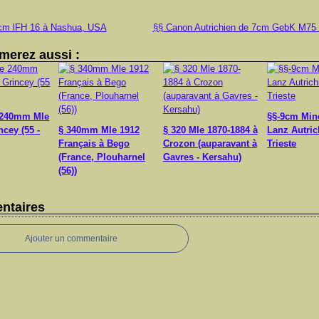
5cm lFH 16 à Nashua, USA
§§ Canon Autrichien de 7cm GebK M75 
merez aussi :
 240mm Mle
§§-9cm Min
ncey (55 -
§ 340mm Mle 1912
§ 320 Mle 1870-1884 à
Lanz Autric
Français à Bego
Crozon (auparavant à
Trieste
(France, Plouharnel
Gavres - Kersahu)
(56))
ntaires
Ajouter un commentaire