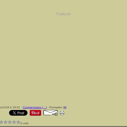
Publicité
ns1418 à 19:01 -
Commentaires [
…
]
- Permalien [
#
]
0 vote