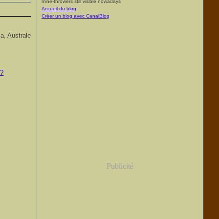
mine-throwers still visible nowadays
Accueil du blog
Créer un blog avec CanalBlog
a, Australe
p?
Publicité