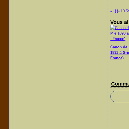
§§- 10.
Vous ai
Canon de
1893 à Gri
France)
Comme