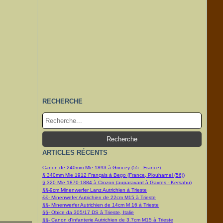
RECHERCHE
ARTICLES RÉCENTS
Canon de 240mm Mle 1893 à Grincey (55 - France)
§ 340mm Mle 1912 Français à Bego (France, Plouharnel (56))
§ 320 Mle 1870-1884 à Crozon (auparavant à Gavres - Kersahu)
§§-9cm Minenwerfer Lanz Autrichien à Trieste
££- Minenwefer Autrichien de 22cm M15 à Trieste
§§- Minenwerfer Autrichien de 14cm M 16 à Trieste
§§- Obice da 305/17 DS à Trieste, Italie
§§- Canon d'infanterie Autrichien de 3.7cm M15 à Trieste