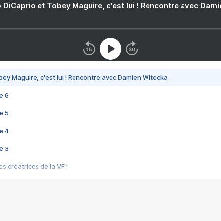
 DiCaprio et Tobey Maguire, c'est lui ! Rencontre avec Dam
bey Maguire, c'est lui ! Rencontre avec Damien Witecka
e 6
e 5
e 4
e 3
s créatrices de la VF !
e 2
e 1
e Mektoub My Love arrive enfin ! Rencontre avec Shaïn Boumedine et Sal