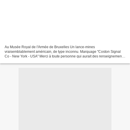
Au Musée Royal de l'Armée de Bruxelles Un lance-mines
vraisemblablement américain, de type inconnu. Marquage "Coston Signal
Co - New York - USA" Merci à toute personne qui aurait des renseignements
sur ce matériel Bernard Plumier Des précisions du Dr...