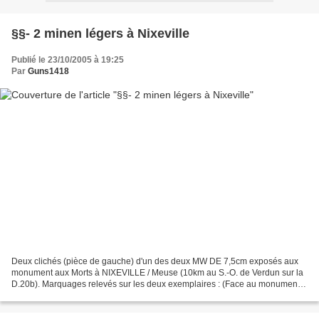
§§- 2 minen légers à Nixeville
Publié le 23/10/2005 à 19:25
Par
Guns1418
Deux clichés (pièce de gauche) d'un des deux MW DE 7,5cm exposés aux
monument aux Morts à NIXEVILLE / Meuse (10km au S.-O. de Verdun sur la
D.20b). Marquages relevés sur les deux exemplaires : (Face au monument)
La pièce à gauche port le n°7792, il y...