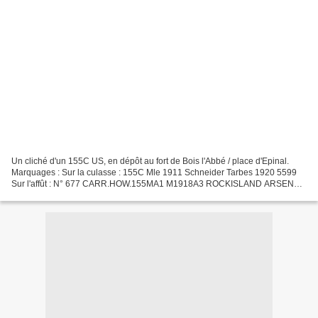
Un cliché d'un 155C US, en dépôt au fort de Bois l'Abbé / place d'Epinal.
Marquages : Sur la culasse : 155C Mle 1911 Schneider Tarbes 1920 5599
Sur l'affût : N° 677 CARR.HOW.155MA1 M1918A3 ROCKISLAND ARSENAL
1941 Il s'agit d'un affût modifier monté sur...