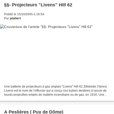
§§- Projecteurs "Livens" Hill 62
Publié le 15/10/2005 à 18:54
Par
jalabert
Une batterie de projecteurs à gaz anglais "Livens" Hill 62 Zillebeke (Ypres)
Livens est le nom de l'offiucier qui a conçu ces tuybes destinés à lancer de
lourds projectiles emplis de matière incendiaire ou de gaz, en 1916. Une
batterie était constituée...
A Peslières ( Puy de Dôme)