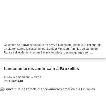
Ce canon se trouve sur la route de Sivry à Rance en Belgique. A cet endroit ,
un clairon sonna le cesser le feu. Bonjour Monsieur Plumier, Le canon de
Rance est totalement restauré et mis en place. Les marquages sont
maintenant parfaitement lisibles....
Lance-amarres américain à Bruxelles
Publié le 06/10/2005 à 09:30
Par
Guns1418