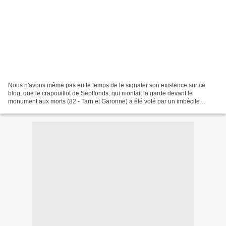
Nous n'avons même pas eu le temps de le signaler son existence sur ce
blog, que le crapouillot de Septfonds, qui montait la garde devant le
monument aux morts (82 - Tarn et Garonne) a été volé par un imbécile
irresponsable et irrespectueux. Un Crapouillot...