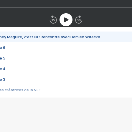
bey Maguire, c'est lui ! Rencontre avec Damien Witecka
e 6
e 5
e 4
e 3
s créatrices de la VF !
e 2
e 1
e Mektoub My Love arrive enfin ! Rencontre avec Shaïn Boumedine et Sal