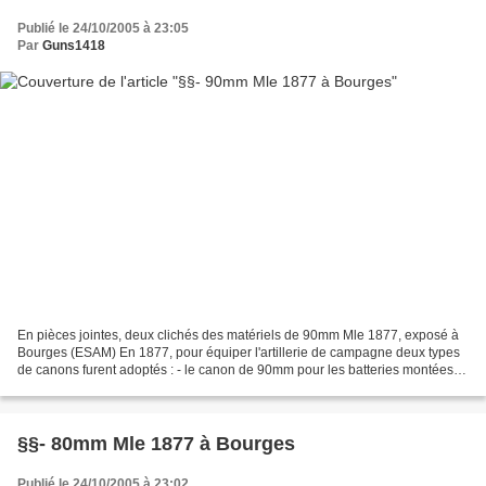
Publié le 24/10/2005 à 23:05
Par
Guns1418
En pièces jointes, deux clichés des matériels de 90mm Mle 1877, exposé à
Bourges (ESAM) En 1877, pour équiper l'artillerie de campagne deux types
de canons furent adoptés : - le canon de 90mm pour les batteries montées, -
le canon de 80mm pour les batteries...
§§- 80mm Mle 1877 à Bourges
Publié le 24/10/2005 à 23:02