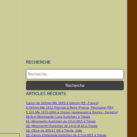
RECHERCHE
ARTICLES RÉCENTS
Canon de 240mm Mle 1893 à Grincey (55 - France)
§ 340mm Mle 1912 Français à Bego (France, Plouharnel (56))
§ 320 Mle 1870-1884 à Crozon (auparavant à Gavres - Kersahu)
§§-9cm Minenwerfer Lanz Autrichien à Trieste
££- Minenwefer Autrichien de 22cm M15 à Trieste
§§- Minenwerfer Autrichien de 14cm M 16 à Trieste
§§- Obice da 305/17 DS à Trieste, Italie
§§- Canon d'infanterie Autrichien de 3.7cm M15 à Trieste