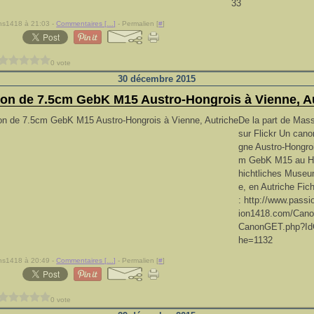
33
ns1418 à 21:03 -
Commentaires [
…
]
- Permalien [
#
]
0 vote
30 décembre 2015
on de 7.5cm GebK M15 Austro-Hongrois à Vienne, A
De la part de Mass
sur Flickr Un can
gne Austro-Hongro
m GebK M15 au H
hichtliches Museu
e, en Autriche Fich
: http://www.pass
ion1418.com/Cano
CanonGET.php?Id
he=1132
ns1418 à 20:49 -
Commentaires [
…
]
- Permalien [
#
]
0 vote