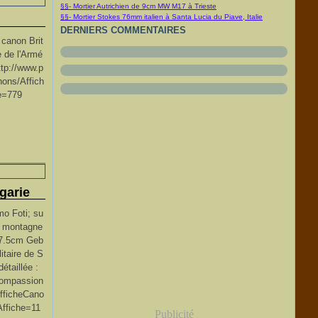
§§- Mortier Autrichien de 9cm MW M17 à Trieste
§§- Mortier Stokes 76mm italien à Santa Lucia du Piave, Italie
DERNIERS COMMENTAIRES
 canon Brit
 de l'Armé
ttp://www.p
ons/Affich
e=779
garie
mo Foti; su
e montagne
 7.5cm Geb
taire de S
détaillée :
compassion
fficheCano
ffiche=11
Publicité