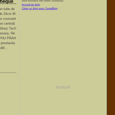
chèque
mine-throwers still visible nowadays
Accueil du blog
un tube de
Créer un blog avec CanalBlog
 de 24cm M
te couvrant
be central)
litary Tech
Lesany, Ré
e VHU PRAH
proslavila
děl....
Publicité