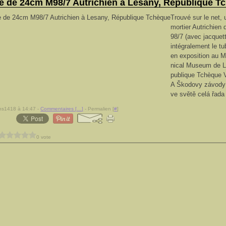
e de 24cm M98/7 Autrichien à Lesany, République T
Trouvé sur le net, 
mortier Autrichien
98/7 (avec jacquet
intégralement le tu
en exposition au Mi
nical Museum de 
publique Tchèqu
A Škodovy závody 
ve světě celá řada 
ns1418 à 14:47 -
Commentaires [
…
]
- Permalien [
#
]
0 vote