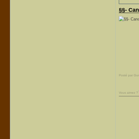
§§- Ca
Posté par Gu
Vous aimez ?