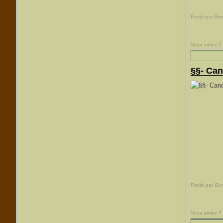
Posté par Gu
Vous aimez ?
§§- Can
Posté par Gu
Vous aimez ?