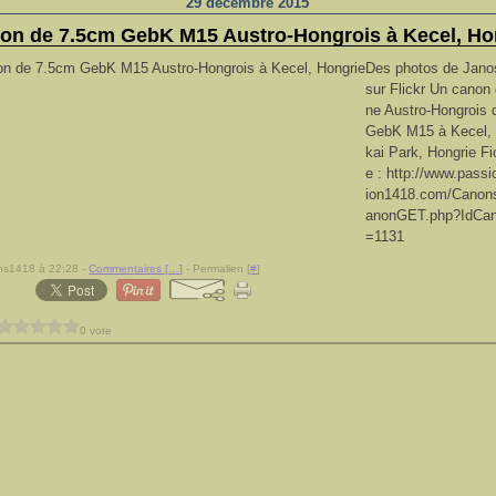
29 décembre 2015
non de 7.5cm GebK M15 Austro-Hongrois à Kecel, Ho
Des photos de Janos
sur Flickr Un canon
ne Austro-Hongrois
GebK M15 à Kecel, 
kai Park, Hongrie Fi
e : http://www.pas
ion1418.com/Canons
anonGET.php?IdCan
=1131
ns1418 à 22:28 -
Commentaires [
…
]
- Permalien [
#
]
0 vote