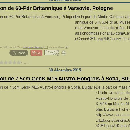
on de 60-Pdr Britannique à Varsovie, Pologne
De la part de Martin Ochman Un
annique de 5 in 60-Pdr au Musée
e de Varsovie Fiche détaillée : h
assioncompassion1418.com/Can
eCanonGET.php?IdCanonAffich
ns1418 à 21:29 -
Commentaires [
…
]
- Permalien [
#
]
0 vote
30 décembre 2015
on de 7.5cm GebK M15 Austro-Hongrois à Sofia, Bul
De la part de Massi
r Flickr Un canon d
Austro-Hongrois de
K M15 au Musée Mili
ofia, Bulgarie Fiche 
http://www.passion
1418.com/Canons/A
nGET.php?IdCanonA