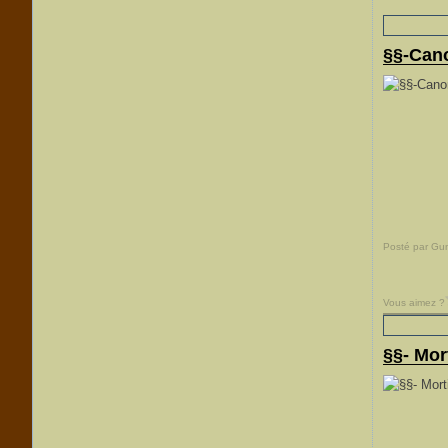
§§-Cano
Posté par Gu
Vous aimez ?
§§- Mor