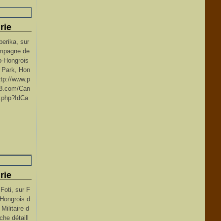
rie
berika, sur
ampagne de
-Hongrois
i Park, Hon
http://www.p
8.com/Can
.php?IdCa
rie
Foti, sur F
-Hongrois d
ilitaire d
che détaill