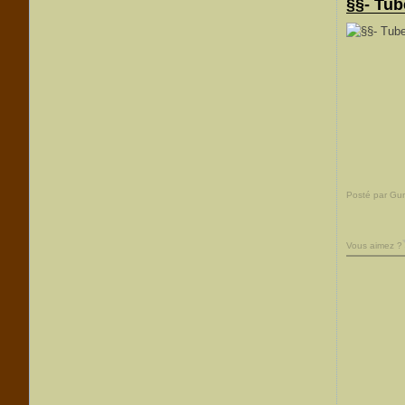
§§- Tub
Posté par Gu
Vous aimez ?