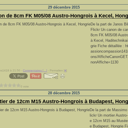
29 décembre 2015
n de 8cm FK M05/08 Austro-Hongrois à Kecel, Hong
De la part de Janos Bi
Flickr Un canon de c
8cm FK M05/08 Austro
à Kecel, Haditechnika
grie Fiche détaillée : 
assioncompassion141
ons/AfficheCanonGET
nonAffiche=1130
ns1418 à 21:50 -
Commentaires [
…
]
- Permalien [
#
]
0 vote
28 décembre 2015
tier de 12cm M15 Austro-Hongrois à Budapest, Hong
De la part de Massimo 
lickr Un mortier Austro
e 12cm M15 au Musée M
e Budapest, Hongrie Fi