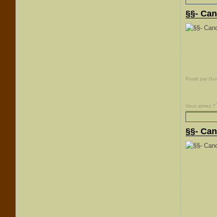
§§- Can
Posté par Gu
Vous aimez ?
§§- Can