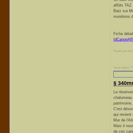
affûts TAZ 
Batz sur Me
munitions 
Fiche détai
IdCanonAff
Posté par Gu
Vous aimez ?
§ 340mm
Le réserves
chalumeau d
patrimoine,
C'est déso
qui revient
Mur de l'At
Mais il nou
de ces cano