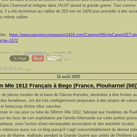
Saint Chamond et intégrés dans l'ALVF durant la grande guerre. Tout comme 
r, il a été rechemisé au calibre de 203 mm en 1929 pour procéder à des essa
du même calibre
llée :
https://www.passioncompassion1418.com/Canons/AfficheCanonGET.ph
iche=1572
ns1418 à 19:07 -
Commentaires [
…
]
- Permalien [
#
]
0 vote
16 août 2025
 Mle 1912 Français à Bego (France, Plouharnel (56)
 de pièces lourdes de la base de Gâvres-Kersahu, destinées à être livrées a
es ferrailleurs, ont été très intelligemment proposées à des projets de valori
 et beaucoup d'entre elles sauvées.
rmais le cas pour ce tube de 340mm Mle 1912, fabriqué aux fonderies de Ruel
 sur les lieux de son exploitation par l'armée Allemande sur cette portion puis
lantique, sous l'action d'une remarquable association et des autorités locales.
s intéresse aussi sur ce blog puisqu'il s'agit vraisemblablement du dernier tub
ns de Marine, réalloués pendant la Grande Guerre aux unités de l'Artillerie L