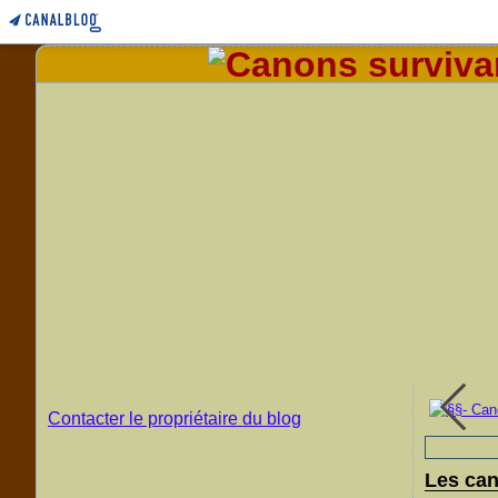
§§- Mortier de 21cm M 1910 à Duxford, GB
Contacter le propriétaire du blog
Les can