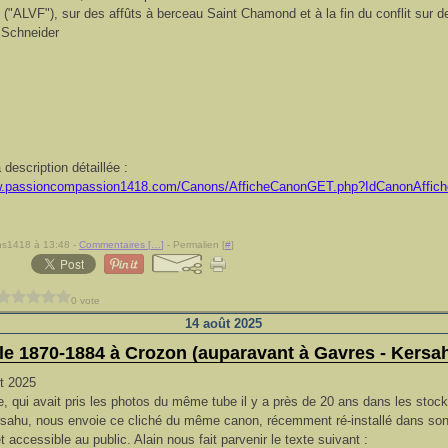
 ("ALVF"), sur des affûts à berceau Saint Chamond et à la fin du conflit sur d
 Schneider
 description détaillée :
ww.passioncompassion1418.com/Canons/AfficheCanonGET.php?IdCanonAffic
ns1418 à 13:48 -
Commentaires [
…
]
- Permalien [
#
]
0 vote
14 août 2025
le 1870-1884 à Crozon (auparavant à Gavres - Kersa
t 2025
, qui avait pris les photos du même tube il y a près de 20 ans dans les stoc
sahu, nous envoie ce cliché du même canon, récemment ré-installé dans son
t accessible au public. Alain nous fait parvenir le texte suivant :