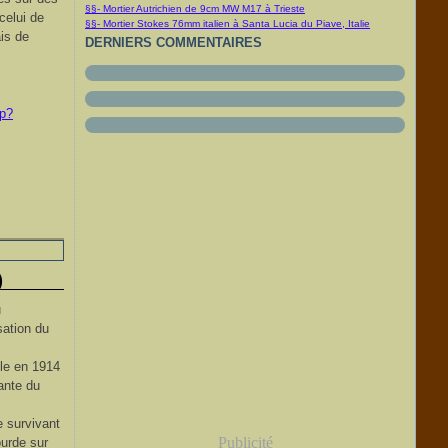
§§- Mortier Autrichien de 9cm MW M17 à Trieste
celui de
§§- Mortier Stokes 76mm italien à Santa Lucia du Piave, Italie
is de
DERNIERS COMMENTAIRES
p?
)
u
sation du
le en 1914
sante du
e survivant
Publicité
ourde sur