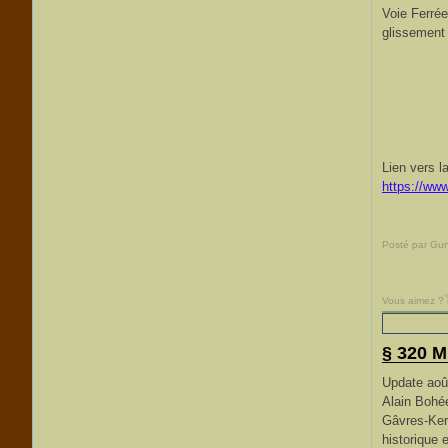
Voie Ferrée
glissement
Lien vers la
https://w
Posté par Gu
Vous aimez ?
§ 320 M
Update aoû
Alain Bohée
Gâvres-Ker
historique e