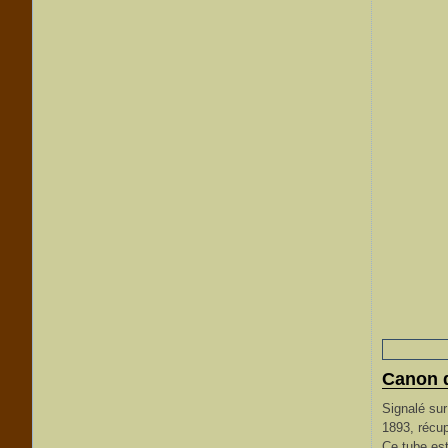
Canon d
Signalé su
1893, récup
Ce tube est