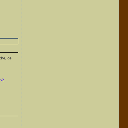
che, de
p?