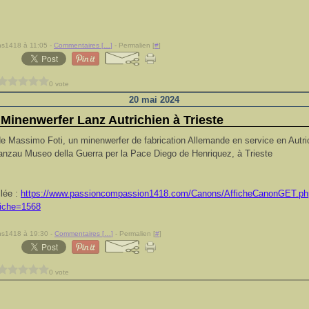
ns1418 à 11:05 -
Commentaires [
…
]
- Permalien [
#
]
0 vote
20 mai 2024
Minenwerfer Lanz Autrichien à Trieste
de Massimo Foti, un minenwerfer de fabrication Allemande en service en Autri
zau Museo della Guerra per la Pace Diego de Henriquez, à Trieste
llée :
https://www.passioncompassion1418.com/Canons/AfficheCanonGET.ph
iche=1568
ns1418 à 19:30 -
Commentaires [
…
]
- Permalien [
#
]
0 vote