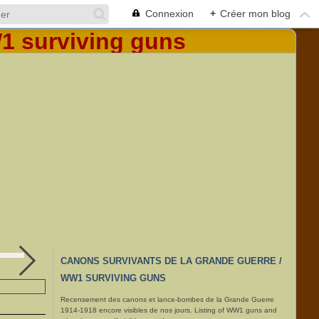
Connexion
+
Créer mon blog
§§- Canon de casemate de 5.3 cm à la feste Wagner, Metz
CANONS SURVIVANTS DE LA GRANDE GUERRE /
WW1 SURVIVING GUNS
Recensement des canons et lance-bombes de la Grande Guerre
1914-1918 encore visibles de nos jours. Listing of WW1 guns and