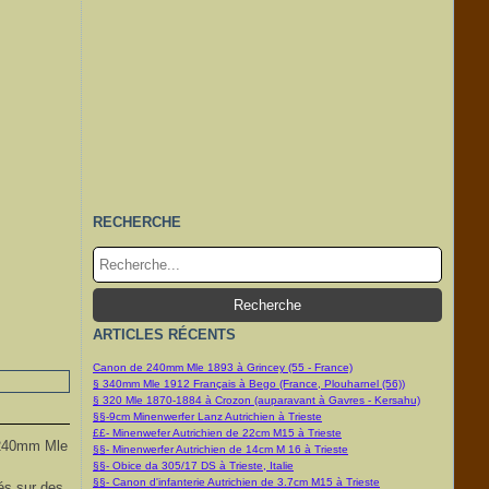
RECHERCHE
ARTICLES RÉCENTS
Canon de 240mm Mle 1893 à Grincey (55 - France)
§ 340mm Mle 1912 Français à Bego (France, Plouharnel (56))
§ 320 Mle 1870-1884 à Crozon (auparavant à Gavres - Kersahu)
§§-9cm Minenwerfer Lanz Autrichien à Trieste
££- Minenwefer Autrichien de 22cm M15 à Trieste
e 240mm Mle
§§- Minenwerfer Autrichien de 14cm M 16 à Trieste
§§- Obice da 305/17 DS à Trieste, Italie
§§- Canon d'infanterie Autrichien de 3.7cm M15 à Trieste
és sur des