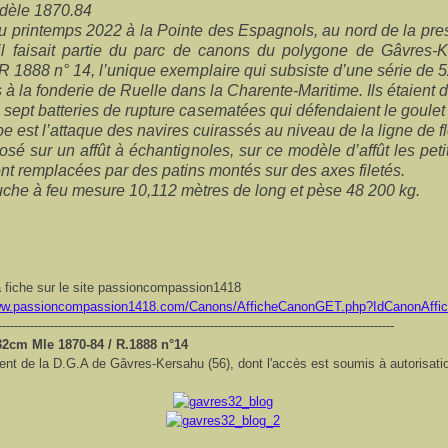
dèle 1870.84
au printemps 2022 à la Pointe des Espagnols, au nord de la pres
il faisait partie du parc de canons du polygone de Gâvres-K
 R 1888 n° 14, l’unique exemplaire qui subsiste d’une série de 
s à la fonderie de Ruelle dans la Charente-Maritime. Ils étaient 
 sept batteries de rupture casematées qui défendaient le goulet
pe est l’attaque des navires cuirassés au niveau de la ligne de fl
posé sur un affût à échantignoles, sur ce modèle d’affût les pet
ont remplacées par des patins montés sur des axes filetés.
uche à feu mesure 10,112 mètres de long et pèse 48 200 kg.
a fiche sur le site passioncompassion1418
www.passioncompassion1418.com/Canons/AfficheCanonGET.php?IdCanonAffi
---------------------------------------------------------------------------------------------------
2cm Mle 1870-84 / R.1888 n°14
nt de la D.G.A de Gâvres-Kersahu (56), dont l'accès est soumis à autorisati