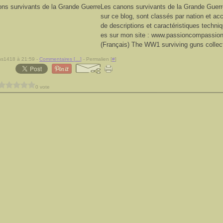
Les canons survivants de la Grande Guerr
sur ce blog, sont classés par nation et 
de descriptions et caractéristiques techni
es sur mon site : www.passioncompassio
(Français) The WW1 surviving guns collect
ns1418 à 21:59 -
Commentaires [
…
]
- Permalien [
#
]
0 vote