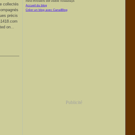
mine-throwers still visible nowadays
e collectés
Accueil du blog
accompagnés
Créer un blog avec CanalBlog
ques précis
n1418.com
ed on...
Publicité