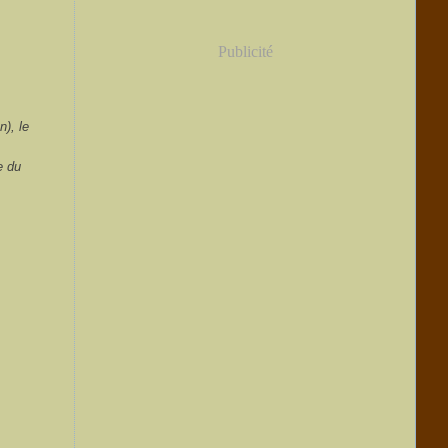
Publicité
), le
e du