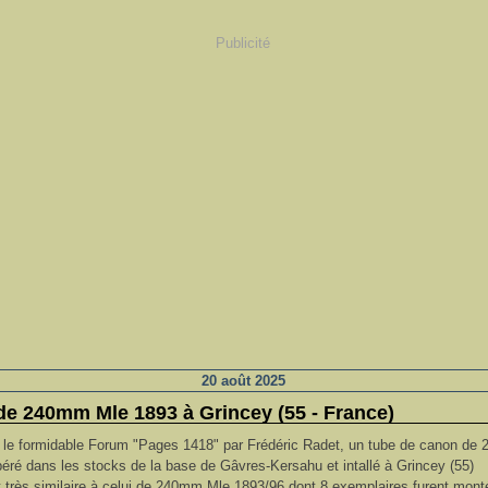
Publicité
20 août 2025
e 240mm Mle 1893 à Grincey (55 - France)
r le formidable Forum "Pages 1418" par Frédéric Radet, un tube de canon d
éré dans les stocks de la base de Gâvres-Kersahu et intallé à Grincey (55)
 très similaire à celui de 240mm Mle 1893/96 dont 8 exemplaires furent mont