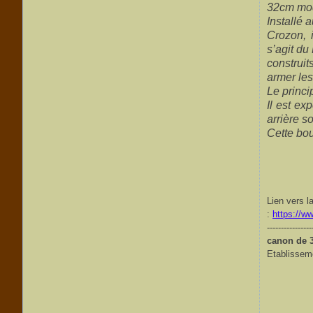
32cm mo
Installé 
Crozon, 
s’agit du
construit
armer les
Le princi
Il est ex
arrière s
Cette bo
Lien vers l
:
https://
----------------
canon de 3
Etablisseme