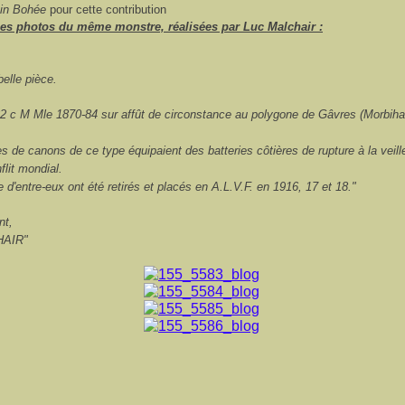
ain Bohée
pour cette contribution
es photos du même monstre, réalisées par Luc Malchair :
belle pièce.
2 c M Mle 1870-84 sur affût de circonstance au polygone de Gâvres (Morbihan
.
s de canons de ce type équipaient des batteries côtières de rupture à la veill
flit mondial.
d'entre-eux ont été retirés et placés en A.L.V.F. en 1916, 17 et 18."
nt,
HAIR"