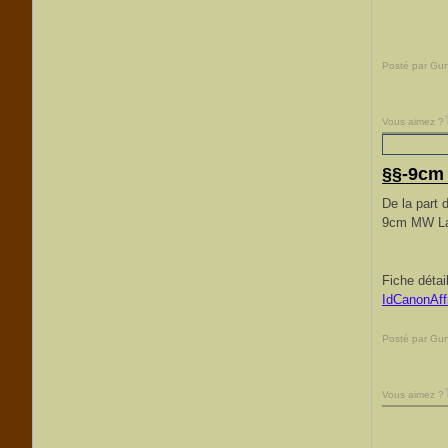
Posté par Gu
Vous aimez ?
§§-9cm 
De la part 
9cm MW Lan
Fiche détai
IdCanonAff
Posté par Gu
Vous aimez ?