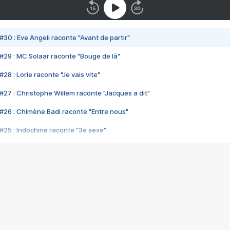
#30 : Eve Angeli raconte "Avant de partir"
#29 : MC Solaar raconte "Bouge de là"
28 : Lorie raconte "Je vais vite"
#27 : Christophe Willem raconte "Jacques a dit"
#26 : Chimène Badi raconte "Entre nous"
#25 : Indochine raconte "3e sexe"
#24 : Zaho raconte "C'est chelou"
#23 : Patrick Bruel raconte "Au café des délices"
#22 : Kyo raconte "Le chemin"
#21 : Nolwenn Leroy raconte "Cassé"
#20 : Patrick Hernandez raconte "Born to be alive"