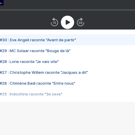
#30 : Eve Angeli raconte "Avant de partir"
#29 : MC Solaar raconte "Bouge de là"
28 : Lorie raconte "Je vais vite"
#27 : Christophe Willem raconte "Jacques a dit"
#26 : Chimène Badi raconte "Entre nous"
#25 : Indochine raconte "3e sexe"
#24 : Zaho raconte "C'est chelou"
#23 : Patrick Bruel raconte "Au café des délices"
#22 : Kyo raconte "Le chemin"