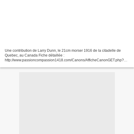
Une contribution de Larry Dunn, le 21cm morser 1916 de la citadelle de
Quebec, au Canada Fiche détaillée :
http://www.passioncompassion1418.com/Canons/AfficheCanonGET.php?
IdCanonAffiche=280