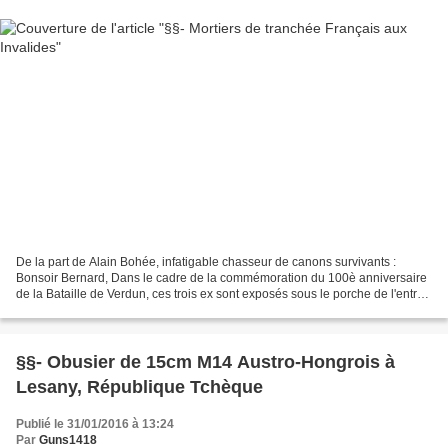
De la part de Alain Bohée, infatigable chasseur de canons survivants :
Bonsoir Bernard, Dans le cadre de la commémoration du 100è anniversaire
de la Bataille de Verdun, ces trois ex sont exposés sous le porche de l'entrée
de la cour d'honneur de l'Hôtel...
§§- Obusier de 15cm M14 Austro-Hongrois à
Lesany, République Tchèque
Publié le 31/01/2016 à 13:24
Par
Guns1418