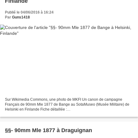
Finlande
Publié le 04/06/2016 à 16:24
Par
Guns1418
Sur Wikimedia Commons, une photo de MKFI Un canon de campagne
Français de 90mm Mle 1877 de Bange au SotaMuseo (Musée Militaire) de
Helsinki en Finlande Fiche détaillée :
http://www.passioncompassion1418.com/Canons/AfficheCanonGET.php?
IdCanonAffiche=1...
§§- 90mm Mle 1877 à Draguignan