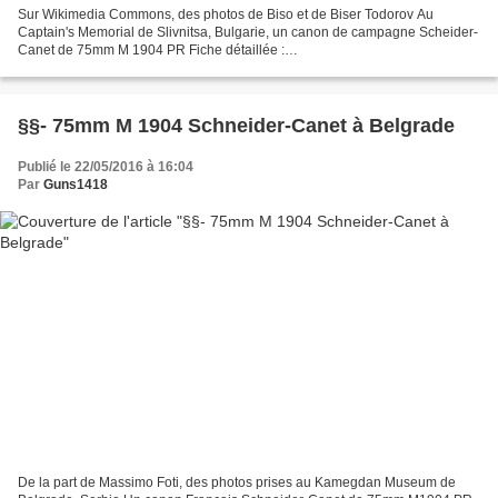
Sur Wikimedia Commons, des photos de Biso et de Biser Todorov Au
Captain's Memorial de Slivnitsa, Bulgarie, un canon de campagne Scheider-
Canet de 75mm M 1904 PR Fiche détaillée :
http://www.passioncompassion1418.com/Canons/AfficheCanonGET.php?
IdCano...
§§- 75mm M 1904 Schneider-Canet à Belgrade
Publié le 22/05/2016 à 16:04
Par
Guns1418
De la part de Massimo Foti, des photos prises au Kamegdan Museum de