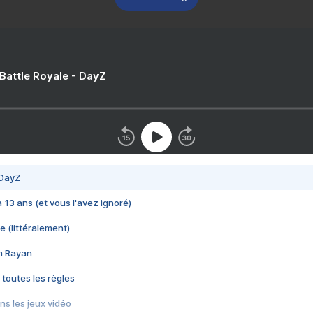
 Battle Royale - DayZ
 DayZ
 a 13 ans (et vous l'avez ignoré)
e (littéralement)
im Rayan
 toutes les règles
s les jeux vidéo