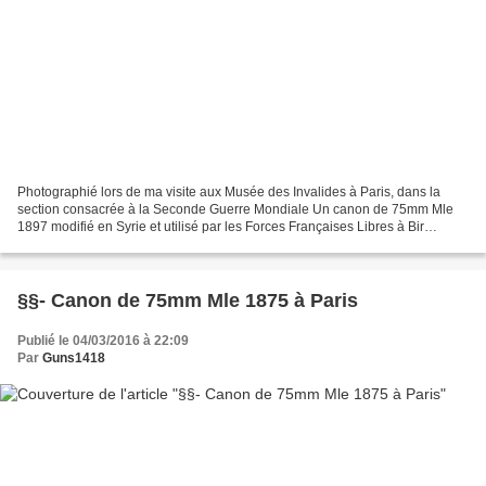
Photographié lors de ma visite aux Musée des Invalides à Paris, dans la
section consacrée à la Seconde Guerre Mondiale Un canon de 75mm Mle
1897 modifié en Syrie et utilisé par les Forces Françaises Libres à Bir
Hakeim comme pièce anti-chars contre les...
§§- Canon de 75mm Mle 1875 à Paris
Publié le 04/03/2016 à 22:09
Par
Guns1418