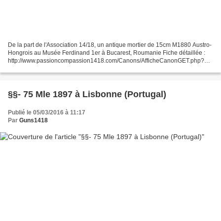
De la part de l'Association 14/18, un antique mortier de 15cm M1880 Austro-
Hongrois au Musée Ferdinand 1er à Bucarest, Roumanie Fiche détaillée :
http://www.passioncompassion1418.com/Canons/AfficheCanonGET.php?
IdCanonAffiche=1152
§§- 75 Mle 1897 à Lisbonne (Portugal)
Publié le 05/03/2016 à 11:17
Par
Guns1418