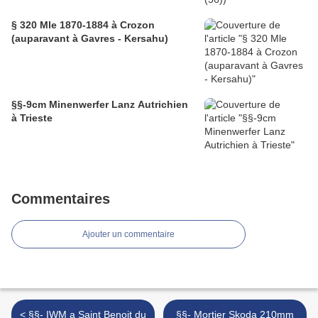
§ 320 Mle 1870-1884 à Crozon
(auparavant à Gavres - Kersahu)
§§-9cm Minenwerfer Lanz Autrichien
à Trieste
Commentaires
Ajouter un commentaire
< §§- IWM a Saint Benoit du
§§- Mortier Skoda 210mm